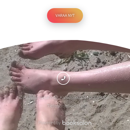
VARAA NYT
©
Puotilan jalkahoito
.
Kaikki oikeudet pidätetään
.
Tietosuojaseloste
Powered by