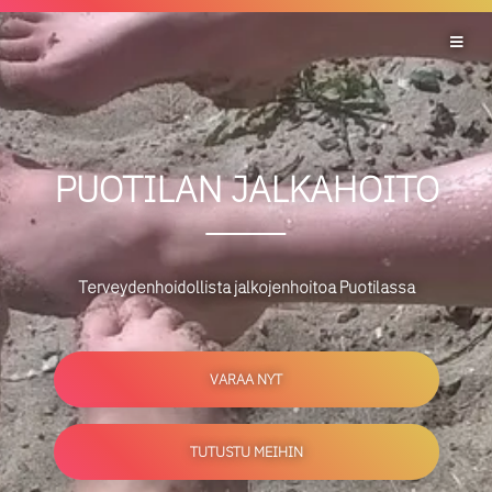
PUOTILAN JALKAHOITO
Terveydenhoidollista jalkojenhoitoa Puotilassa
VARAA NYT
TUTUSTU MEIHIN