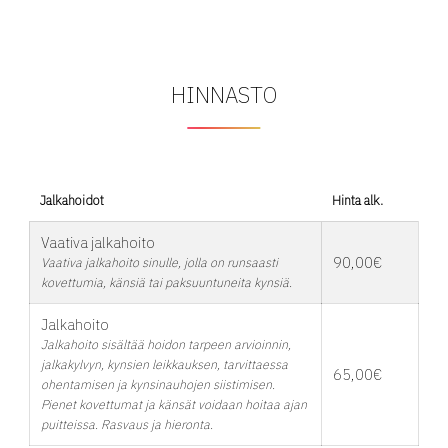
HINNASTO
Jalkahoidot
Hinta alk.
Vaativa jalkahoito
90,00€
Vaativa jalkahoito sinulle, jolla on runsaasti
kovettumia, känsiä tai paksuuntuneita kynsiä.
Jalkahoito
Jalkahoito sisältää hoidon tarpeen arvioinnin,
jalkakylvyn, kynsien leikkauksen, tarvittaessa
65,00€
ohentamisen ja kynsinauhojen siistimisen.
Pienet kovettumat ja känsät voidaan hoitaa ajan
puitteissa. Rasvaus ja hieronta.