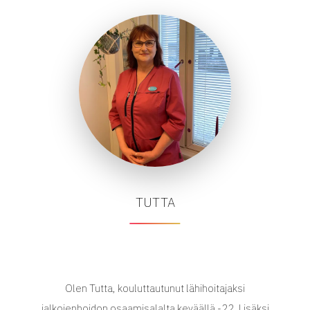
TUTTA
Olen Tutta, kouluttautunut lähihoitajaksi
jalkojenhoidon osaamisalalta keväällä -22. Lisäksi